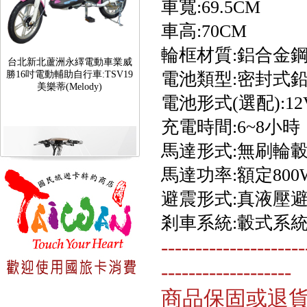
車寬:69.5CM
車高:70CM
台北新北蘆洲永繹電動車業威
輪框材質:鋁合金
勝16吋電動輔助自行車:TSV19
美樂蒂(Melody)
電池類型:密封式
電池形式(選配):1
充電時間:6~8小時
馬達形式:無刷輪
馬達功率:額定800
避震形式:真液壓
剎車系統:轂式系
---------------------
台北新北蘆洲永繹電動車可愛
馬18吋電動輔助自行車 CHT-
-------------------
027
商品保固或退