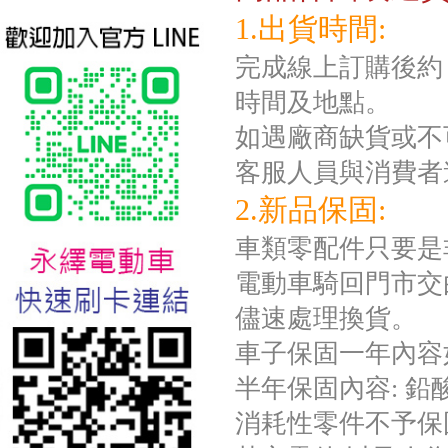
1.出貨時間:
完成線上訂購後約 
時間及地點。
如遇廠商缺貨或不
客服人員與消費者
2.新品保固:
台北新北蘆洲永繹電動車業威
勝16吋電動輔助自行車:TSV19
車類零配件只要是
美樂蒂(Melody)
電動車騎回門市交
儘速處理換貨。
車子保固一年內容
半年保固內容: 
消耗性零件不予保固如