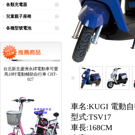
各類充電器
兒童親子座椅
各種型號電池
台北新北蘆洲永繹電動車可愛
馬18吋電動輔助自行車 CHT-
027
車名:KUGI 電動
型式:TSV17
車長:168CM