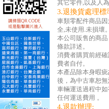
其它零件,以及人
3.退換貨處理標
車類零配件商品因規
全,未使用.未損壞
本公司販售的商品
條款詳述。
消費者購買前經確
費者自付。
本產品除本身暇疵
後，為中古車恕無
車輛運送過程中如
任何運送費用 。
4.退款辦理: