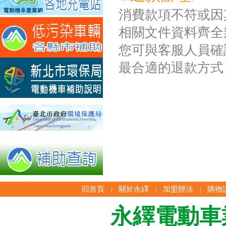
消費款項不符或因
相關文件資料齊全
您可與客服人員確
最合適的退款方式
回首頁
關於永繹
加盟辦法
購物
|
|
|
永繹電動車