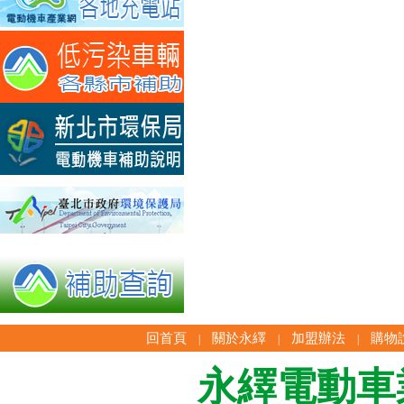
回首頁
關於永繹
加盟辦法
購物
|
|
|
永繹電動車