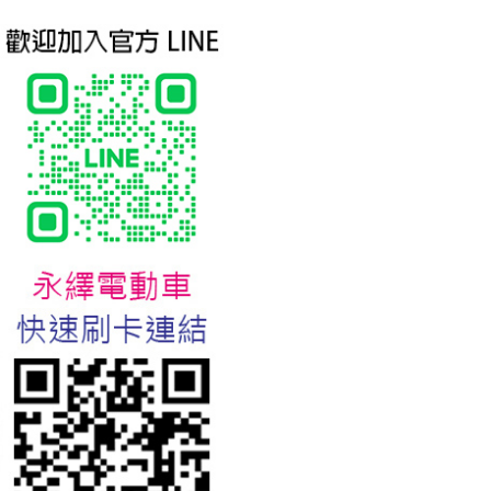
台北新北蘆洲永繹電動車業威
勝16吋電動輔助自行車:TSV19
美樂蒂(Melody)