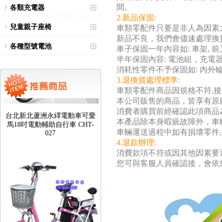
間。
各類充電器
2.新品保固:
兒童親子座椅
車類零配件只要是非人為因素
新品不良，我們會儘速處理換
各種型號電池
車子保固一年內容如: 車架, 前
半年保固內容: 電池組，充電
消耗性零件不予保固如: 內外輪
3.退換貨處理標準:
車類零配件商品因規格不符,接受
本公司販售的商品，皆享有原
台北新北蘆洲永繹電動車可愛
馬18吋電動輔助自行車 CHT-
消費者購買前經確認此項商品
027
本產品除本身暇疵故障外，車
車輛運送過程中如有損壞零件,
4.退款辦理:
消費款項不符或因其他因素要
您可與客服人員確認後，會依