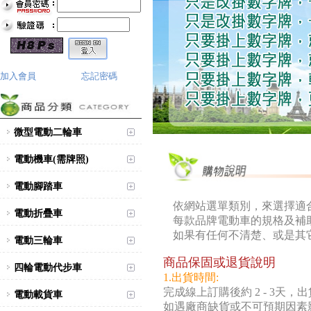
加入會員
忘記密碼
微型電動二輪車
電動機車(需牌照)
電動腳踏車
依網站選單類別，來選擇適
電動折疊車
每款品牌電動車的規格及補
如果有任何不清楚、或是其
電動三輪車
商品保固或退貨說明
四輪電動代步車
1.出貨時間:
完成線上訂購後約 2 - 3
電動載貨車
如遇廠商缺貨或不可預期因素