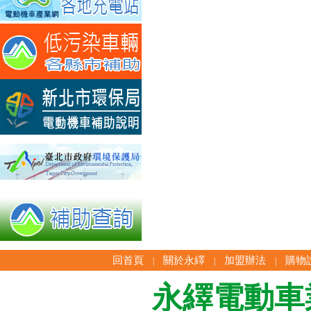
回首頁
關於永繹
加盟辦法
購物
|
|
|
永繹電動車