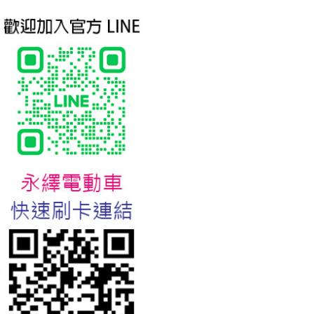
台北新北蘆洲永繹電動車業威
勝16吋電動輔助自行車:TSV19
美樂蒂(Melody)