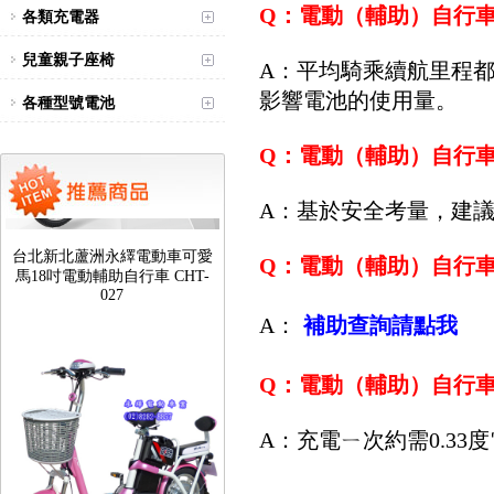
Q：電動（輔助）自行
各類充電器
兒童親子座椅
A：平均騎乘續航里程都
影響電池的使用量。
各種型號電池
Q：電動（輔助）自行
A：基於安全考量，建
台北新北蘆洲永繹電動車可愛
馬18吋電動輔助自行車 CHT-
Q：電動（輔助）自行
027
A：
補助查詢請點我
Q：電動（輔助）自行
A：充電ㄧ次約需0.3