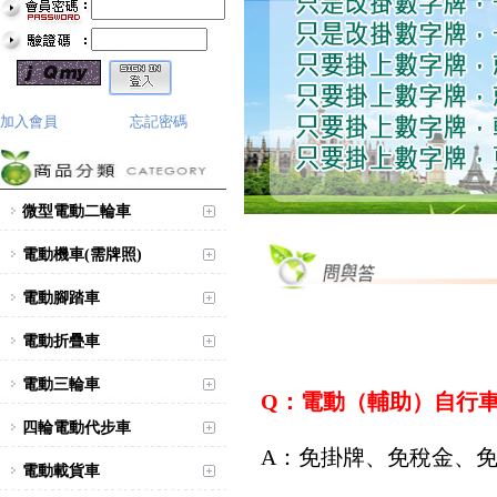
加入會員
忘記密碼
微型電動二輪車
電動機車(需牌照)
電動腳踏車
電動折疊車
電動三輪車
Q：電動（輔助）自行
四輪電動代步車
A：免掛牌、免稅金、
電動載貨車