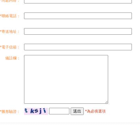
*問題內容：
*聯絡電話：
*寄送地址：
*電子信箱：
備註欄：
*為必填選項
*圖形驗證：