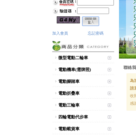
加入會員
忘記密碼
微型電動二輪車
聯絡
電動機車(需牌照)
為
電動腳踏車
請直
電動折疊車
收
感
電動三輪車
四輪電動代步車
電動載貨車