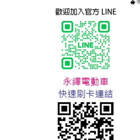
地
台北新北蘆洲永繹電動車業威
勝16吋電動輔助自行車:TSV19
美樂蒂(Melody)