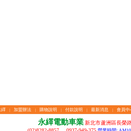
永繹
加盟辦法
購物說明
付款說明
最新消息
會員中
|
|
|
|
|
永繹電動車業
新北市蘆洲區長榮路
(02)8282-8857 0937-949-375
營業時間: AM10:3