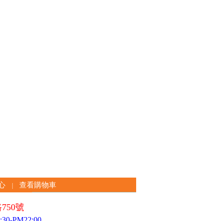
心
查看購物車
|
750號
0-PM22:00