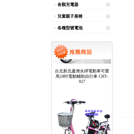
各類充電器
兒童親子座椅
各種型號電池
台北新北蘆洲永繹電動車可愛
馬18吋電動輔助自行車 CHT-
027