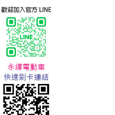
台北新北蘆洲永繹電動車業威
勝16吋電動輔助自行車:TSV19
美樂蒂(Melody)