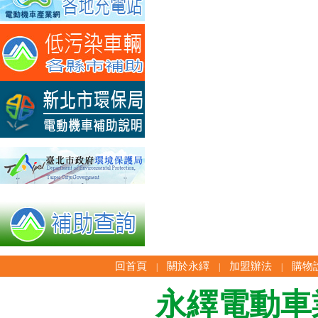
回首頁
關於永繹
加盟辦法
購物
|
|
|
永繹電動車