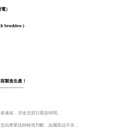
斷電）
h brushless )
內容製造生產！
-------------
費者連絡，另改交貨日期及時間。
市交由專業技師檢視判斷，如屬新品不良，