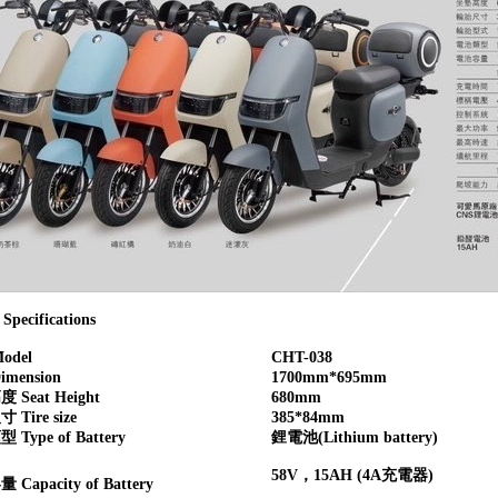
ecifications
odel
CHT-038
mension
1700mm*695mm
Seat Height
680mm
Tire size
385*84mm
Type of Battery
鋰電池(Lithium battery)
58V，15AH (4A充電器)
Capacity of Battery