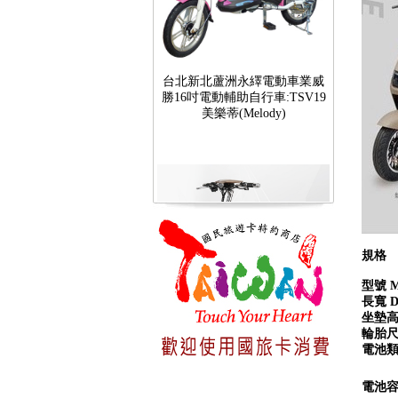
台北新北蘆洲永繹電動車業威
勝16吋電動輔助自行車:TSV19
美樂蒂(Melody)
規格 Sp
型號 M
長寬 Di
台北新北蘆洲永繹電動車可愛
坐墊高度 
馬18吋電動輔助自行車 CHT-
輪胎尺寸 
027
電池類型 
電池容量 