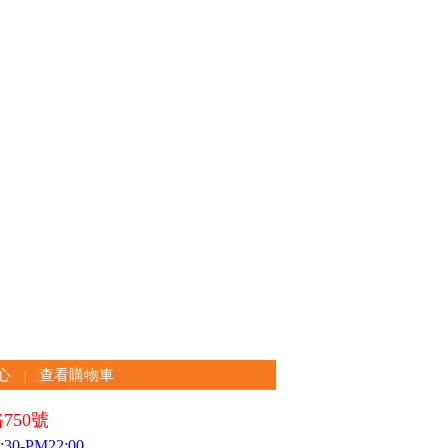
心
查看購物車
|
750號
0-PM22:00