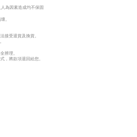
以及人為因素造成均不保固
損壞。
無法接受退貨及換貨。
。
齊全辨理。
方式，將款項退回給您。