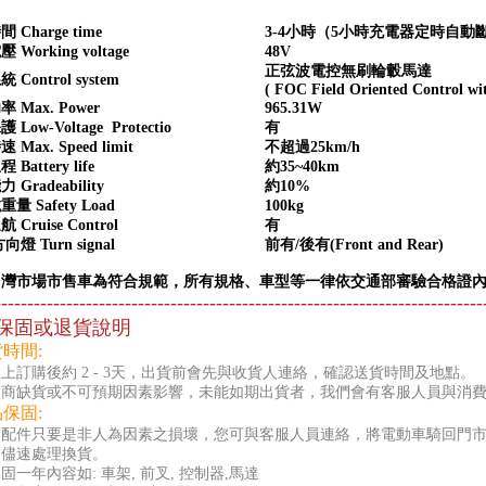
 Charge time
3-4小時（5小時充電器定時自動
Working voltage
48V
正弦波電控無刷輪轂馬達
Control system
( FOC Field Oriented Control wit
 Max. Power
965.31W
Low-Voltage Protectio
有
Max. Speed limit
不超過25km/h
Battery life
約35~40km
Gradeability
約10%
量 Safety Load
100kg
Cruise Control
有
燈 Turn signal
前有/後有(Front and Rear)
台灣市場市售車為符合規範，所有規格、車型等一律依交通部審驗合格證
---------------------------------------------------------------------------
保固或退貨說明
貨時間:
上訂購後約 2 - 3天，出貨前會先與收貨人連絡，確認送貨時間及地點。
廠商缺貨或不可預期因素影響，未能如期出貨者，我們會有客服人員與消
品保固:
零配件只要是非人為因素之損壞，您可與客服人員連絡，將電動車騎回門
會儘速處理換貨。
固一年內容如: 車架, 前叉, 控制器,馬達