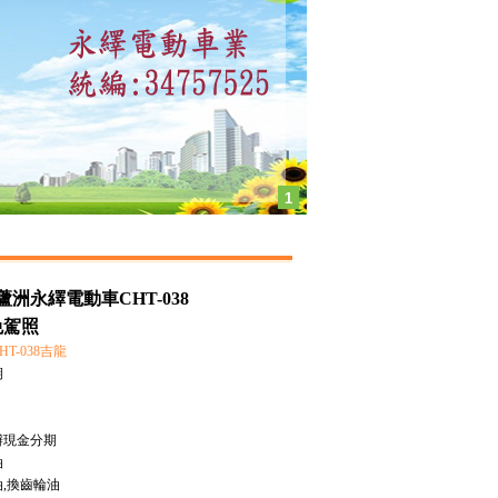
1
洲永繹電動車CHT-038
~免駕照
T-038吉龍
期
辦現金分期
油
,換齒輪油