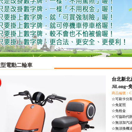
微型電動二輪車
台北新北蘆
JiLong
商品編號：CH
☆可刷卡分
☆免駕照
☆免稅金
☆可協助代
☆無須加汽
☆無須換機油