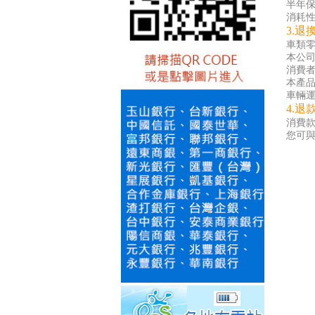
半年保
消耗性
3.退
車類零
本公
消費
本產
車輛運
4.退
消費
您可