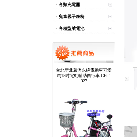
各類充電器
兒童親子座椅
各種型號電池
台北新北蘆洲永繹電動車可愛
馬18吋電動輔助自行車 CHT-
027