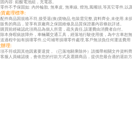
固內容: 鉛酸電池組，充電器。
零件不予保固如: 內外輪胎, 煞車皮, 煞車線, 燈泡,風嘴頭,等其它零件,
換貨處理標準:
配件商品因規格不符,接受退(換)貨物品,包裝需完整,資料齊全,未使用.未
司販售的商品，皆享有原廠商之保固維修及品質保證書內容條款詳述。
者購買前經確認此項商品為個人所需，疏失責任,該運費由消費者自付。
品除本身暇疵故障外，車輛屬交通工具，經落地行駛使用後，為中古車恕
送過程中如有損壞零件,公司補寄損壞零件處理,客戶無須負任何運送費用 
款辦理:
款項不符或因其他因素要退貨，（已落地騎乘除外）請攜帶相關文件資料
與客服人員確認後，會依您的付款方式及選購商品，提供您最合適的退款