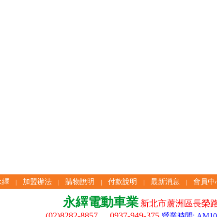
永繹
加盟辦法
購物說明
付款說明
最新消息
會員中
|
|
|
|
|
永繹電動車業
新北市蘆洲區長榮路
(02)8282-8857 0937-949-375
營業時間: AM10:3