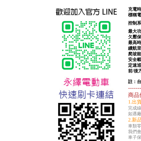
充電時間
標稱電壓 
控制系統 
最大功率
欠壓保護 
最高時速 
續航里程 
爬坡能力 
安全載重
定速巡航 
台北新北蘆洲永繹電動車業威
前/後方向
勝16吋電動輔助自行車:TSV19
美樂蒂(Melody)
註：
------
商品
1.出
完成線
如遇
2.新
車類
我們
車子保