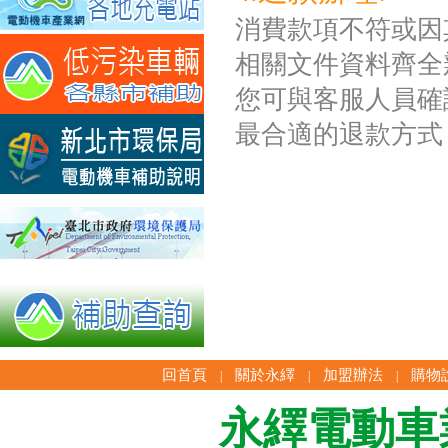
消費款項不符或因
相關文件資料齊全
您可與客服人員確
最合適的退款方式
回首頁
關於永繹
加盟辦法
購物
|
|
|
永繹電動車