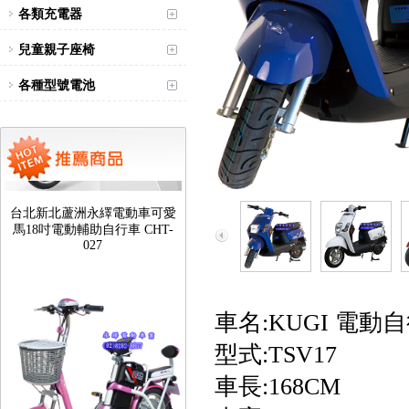
各類充電器
兒童親子座椅
各種型號電池
台北新北蘆洲永繹電動車可愛
馬18吋電動輔助自行車 CHT-
027
車名:KUGI 電動
型式:TSV17
車長:168CM