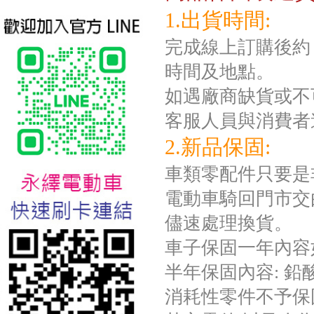
1.出貨時間:
完成線上訂購後約 
時間及地點。
如遇廠商缺貨或不
客服人員與消費者
2.新品保固:
台北新北蘆洲永繹電動車業威
勝16吋電動輔助自行車:TSV19
車類零配件只要是
美樂蒂(Melody)
電動車騎回門市交
儘速處理換貨。
車子保固一年內容
半年保固內容: 
消耗性零件不予保固如