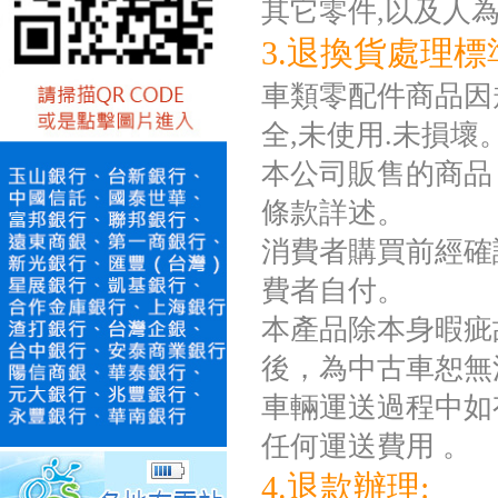
其它零件,以及人
3.退換貨處理標
車類零配件商品因規
全,未使用.未損壞
本公司販售的商品
條款詳述。
消費者購買前經確
費者自付。
本產品除本身暇疵
後，為中古車恕無
車輛運送過程中如
任何運送費用 。
4.退款辦理: