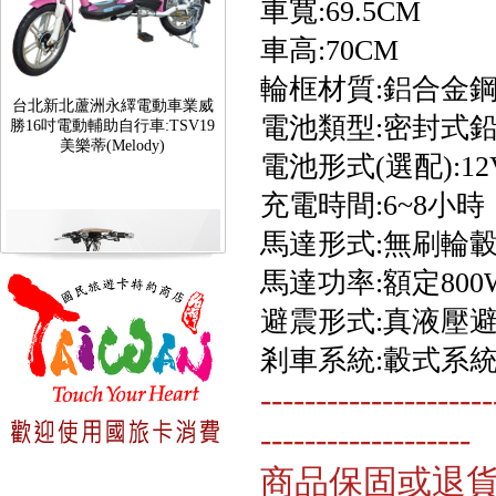
車寬:69.5CM
車高:70CM
台北新北蘆洲永繹電動車業威
輪框材質:鋁合金
勝16吋電動輔助自行車:TSV19
美樂蒂(Melody)
電池類型:密封式
電池形式(選配):1
充電時間:6~8小時
馬達形式:無刷輪
馬達功率:額定800
避震形式:真液壓
剎車系統:轂式系
---------------------
台北新北蘆洲永繹電動車可愛
馬18吋電動輔助自行車 CHT-
-------------------
027
商品保固或退