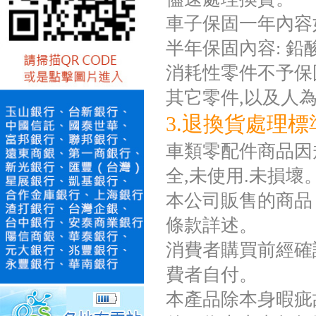
車子保固一年內容
半年保固內容: 
消耗性零件不予保固如
其它零件,以及人
3.退換貨處理標
車類零配件商品因規
全,未使用.未損壞
本公司販售的商品
條款詳述。
消費者購買前經確
費者自付。
本產品除本身暇疵