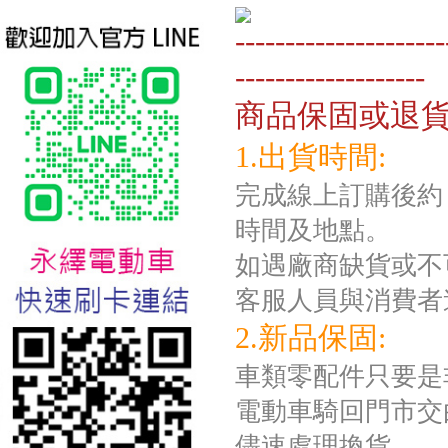
---------------------
-------------------
商品保固或退
1.出貨時間:
完成線上訂購後約 
台北新北蘆洲永繹電動車業威
時間及地點。
勝16吋電動輔助自行車:TSV19
美樂蒂(Melody)
如遇廠商缺貨或不
客服人員與消費者
2.新品保固:
車類零配件只要是
電動車騎回門市交
儘速處理換貨。