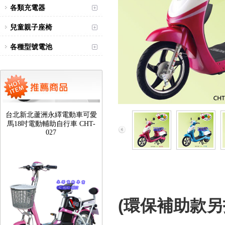
各類充電器
兒童親子座椅
各種型號電池
台北新北蘆洲永繹電動車可愛
馬18吋電動輔助自行車 CHT-
027
(環保補助款