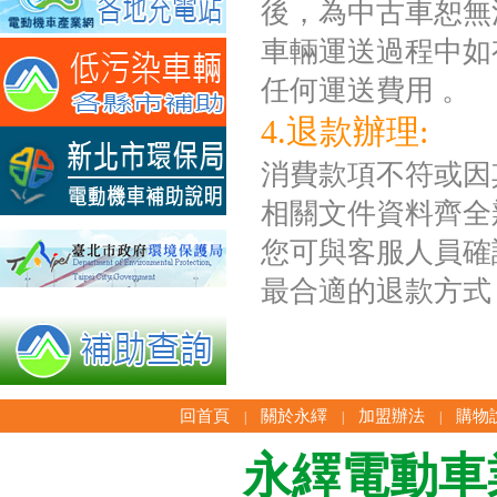
後，為中古車恕無
車輛運送過程中如
任何運送費用 。
4.退款辦理:
消費款項不符或因
相關文件資料齊全
您可與客服人員確
最合適的退款方式
回首頁
關於永繹
加盟辦法
購物
|
|
|
永繹電動車