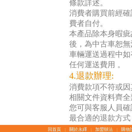
條款詳述。
消費者購買前經確
費者自付。
本產品除本身暇疵
後，為中古車恕無
車輛運送過程中如
任何運送費用 。
4.退款辦理:
消費款項不符或因
相關文件資料齊全
您可與客服人員確
最合適的退款方式
回首頁
關於永繹
加盟辦法
購物
|
|
|