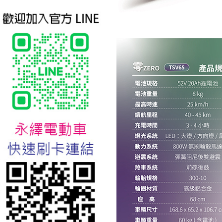
台北新北蘆洲永繹電動車業威
勝16吋電動輔助自行車:TSV19
美樂蒂(Melody)