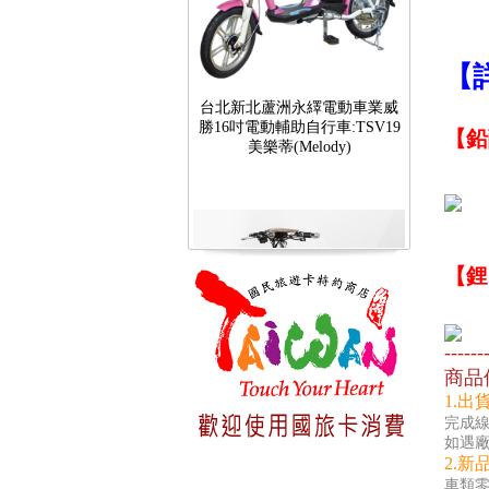
【
台北新北蘆洲永繹電動車業威
勝16吋電動輔助自行車:TSV19
美樂蒂(Melody)
【鉛
2
【鋰
------
商品
台北新北蘆洲永繹電動車可愛
1.出
馬18吋電動輔助自行車 CHT-
完成線
027
如遇
2.新
車類