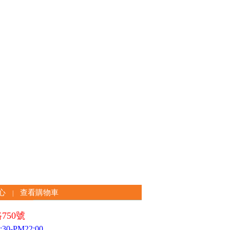
心
查看購物車
|
750號
0-PM22:00