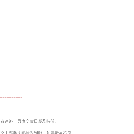
-------------
費者連絡，另改交貨日期及時間。
市交由專業技師檢視判斷，如屬新品不良，