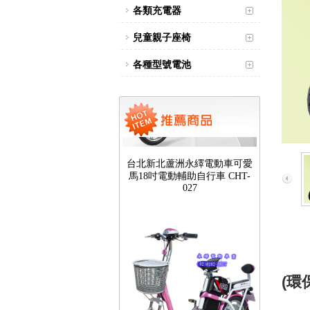
各類充電器
兒童親子座椅
各種型號電池
台北新北蘆洲永繹電動車可愛
馬18吋電動輔助自行車 CHT-
027
(