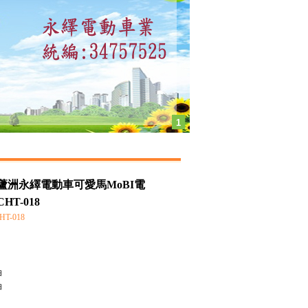
1
蘆洲永繹電動車可愛馬MoBI電
HT-018
T-018
油
油