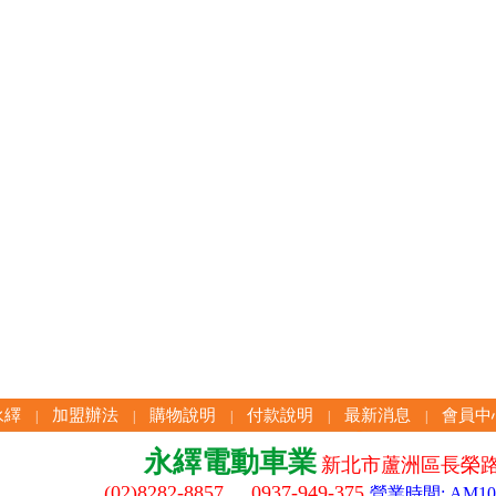
永繹
加盟辦法
購物說明
付款說明
最新消息
會員中
|
|
|
|
|
永繹電動車業
新北市蘆洲區長榮路
(02)8282-8857 0937-949-375
營業時間: AM10:3