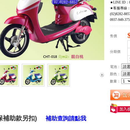
★LINE ID：0
★客服專線
(02)8282-885
0937-949-375
售價
分期價
電池：
顏色：
數量：
環保補助款另扣)
補助查詢請點我