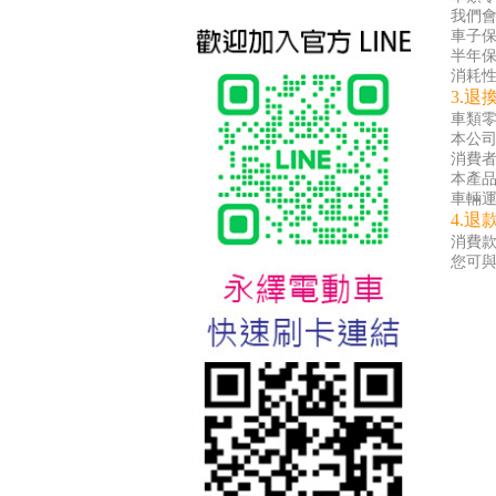
我們
車子保
半年保
消耗性
3.退
車類零
本公
消費
本產
車輛運
4.退
台北新北蘆洲永繹電動車業威
消費
勝16吋電動輔助自行車:TSV19
您可
美樂蒂(Melody)