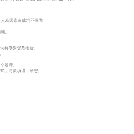
以及人為因素造成均不保固
損壞。
無法接受退貨及換貨。
。
齊全辨理。
方式，將款項退回給您。