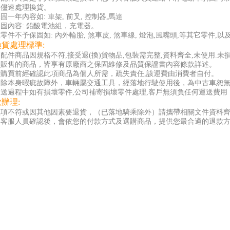
會儘速處理換貨。
固一年內容如: 車架, 前叉, 控制器,馬達
固內容: 鉛酸電池組，充電器。
零件不予保固如: 內外輪胎, 煞車皮, 煞車線, 燈泡,風嘴頭,等其它零件,
換貨處理標準:
配件商品因規格不符,接受退(換)貨物品,包裝需完整,資料齊全,未使用.未
司販售的商品，皆享有原廠商之保固維修及品質保證書內容條款詳述。
者購買前經確認此項商品為個人所需，疏失責任,該運費由消費者自付。
品除本身暇疵故障外，車輛屬交通工具，經落地行駛使用後，為中古車恕
送過程中如有損壞零件,公司補寄損壞零件處理,客戶無須負任何運送費用 
款辦理:
款項不符或因其他因素要退貨，（已落地騎乘除外）請攜帶相關文件資料
與客服人員確認後，會依您的付款方式及選購商品，提供您最合適的退款