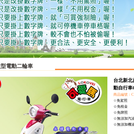
微型電動二輪車
台北新北
動自行車C
商品編號：CH
☆免駕照
☆免稅金
☆免牌照
☆無須加汽
☆無須加機