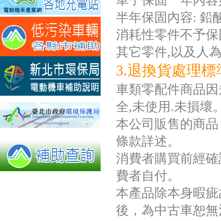
車子保固一年內容
半年保固內容: 
消耗性零件不予保固如
其它零件,以及人
3.退換貨處理標
車類零配件商品因規
全,未使用.未損壞
本公司販售的商品
條款詳述。
消費者購買前經確
費者自付。
本產品除本身暇疵
後，為中古車恕無