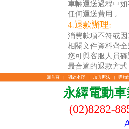
車輛運送過程中如
任何運送費用 。
4.退款辦理:
消費款項不符或因
相關文件資料齊全
您可與客服人員確
最合適的退款方式
回首頁
關於永繹
加盟辦法
購物
|
|
|
永繹電動車
(02)8282-8