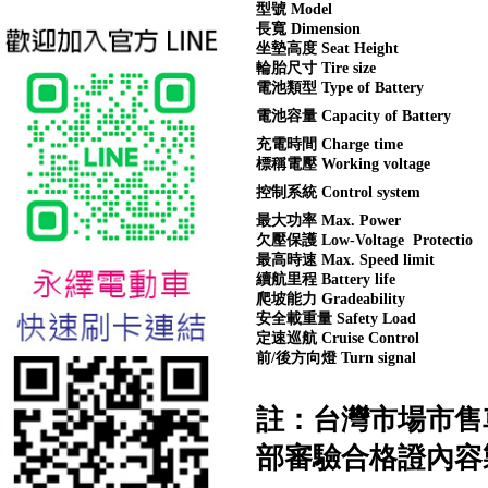
型號 Model
長寬 Dimension
坐墊高度 Seat Height
輪胎尺寸 Tire size
電池類型 Type of Battery
電池容量 Capacity of Battery
充電時間 Charge time
標稱電壓 Working voltage
控制系統 Control system
最大功率 Max. Power
台北新北蘆洲永繹電動車業威
欠壓保護 Low-Voltage Protectio
勝16吋電動輔助自行車:TSV19
最高時速 Max. Speed limit
美樂蒂(Melody)
續航里程 Battery life
爬坡能力 Gradeability
安全載重量 Safety Load
定速巡航 Cruise Control
前/後方向燈 Turn signal
註：台灣市場市售
部審驗合格證內容