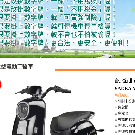
微型電動二輪車
台北新北蘆
YADEA
商品編號：sn0
☆可刷卡分
☆免駕照
☆免稅金
☆可協助代
☆無須加汽
☆無須換機油