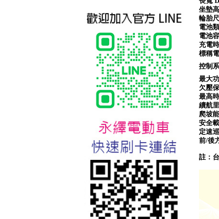
長寬 Di
坐墊高度 
輪胎尺寸 
電池類型 
電池容量 
充電時間
標稱電壓 
控制系統 
最大功率
欠壓保護 
台北新北蘆洲永繹電動車業威
最高時速 
勝16吋電動輔助自行車:TSV19
續航里程 
美樂蒂(Melody)
爬坡能力 
安全載重
定速巡航 
前/後方向
註：