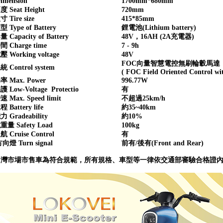
mension
1700mm*680mm
Seat Height
720mm
Tire size
415*85mm
Type of Battery
鋰電池(Lithium battery)
Capacity of Battery
48V，16AH (2A充電器)
 Charge time
7 - 9h
Working voltage
48V
FOC向量智慧電控無刷輪轂馬達
Control system
( FOC Field Oriented Control wit
 Max. Power
996.77W
Low-Voltage Protectio
有
Max. Speed limit
不超過25km/h
Battery life
約35~40km
Gradeability
約10%
量 Safety Load
100kg
Cruise Control
有
燈 Turn signal
前有/後有(Front and Rear)
台灣市場市售車為符合規範，所有規格、車型等一律依交通部審驗合格證