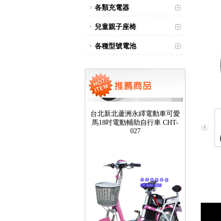
各類充電器
兒童親子座椅
各種型號電池
台北新北蘆洲永繹電動車可愛
馬18吋電動輔助自行車 CHT-
027