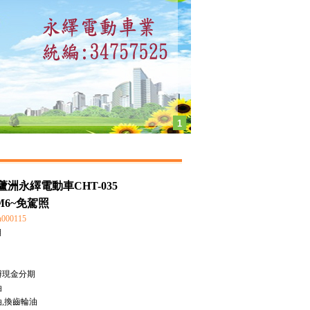
1
洲永繹電動車CHT-035
 M6~免駕照
00115
期
辦現金分期
油
,換齒輪油