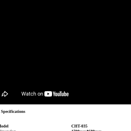
ecifications
odel
CHT-035