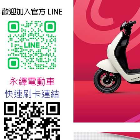
台北新北蘆洲永繹電動車業威
勝16吋電動輔助自行車:TSV19
美樂蒂(Melody)