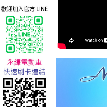
台北新北蘆洲永繹電動車業威
勝16吋電動輔助自行車:TSV19
美樂蒂(Melody)