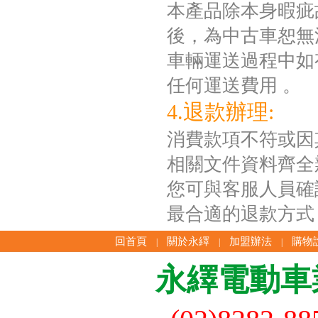
本產品除本身暇疵
後，為中古車恕無
車輛運送過程中如
任何運送費用 。
4.退款辦理:
消費款項不符或因
相關文件資料齊全
您可與客服人員確
最合適的退款方式
回首頁
關於永繹
加盟辦法
購物
|
|
|
永繹電動車