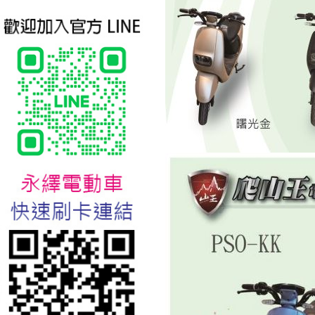
台北新北蘆洲永繹電動車業威
勝16吋電動輔助自行車:TSV19
美樂蒂(Melody)