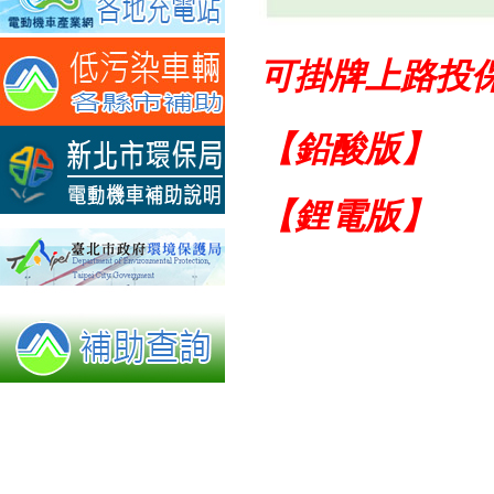
可掛牌上路投
【鉛酸版】 售
【鋰電版】 售